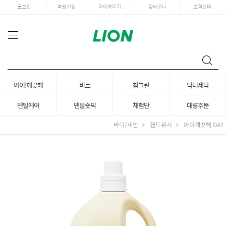
로그인
회원가입
마이페이지
장바구니
고객센터
아이!깨끗해
비트
참그린
닥터세닥
덴탈케어
덴탈숏픽
체험단
대량주문
바디/세안
핸드워시
아이깨끗해 DAY