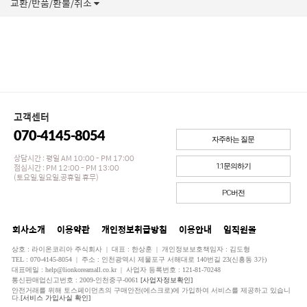
교환/반품/환불/취소
고객센터
070-4145-8054
자주하는 질문
상담시간 : 평일 AM 10:00 - PM 17:00
점심시간 : PM 12:00 - PM 13:00
1:1문의하기
(토요일,일요일,공휴일 휴무)
PC버전
회사소개
이용약관
개인정보취급방침
이용안내
임직원몰
상호 : 라이온코리아 주식회사 | 대표 : 한상훈 | 개인정보보호책임자 : 김도형
TEL : 070-4145-8054 | 주소 : 인천광역시 제물포구 서해대로 140번길 23(신흥동 3가)
대표메일 : help@lionkoreamall.co.kr | 사업자 등록번호 : 121-81-70248
통신판매업신고번호 : 2009-인천중구-0061
[사업자정보확인]
안전거래를 위해 토스페이먼츠의 구매안전(에스크로)에 가입하여 서비스를 제공하고 있습니
다.
[서비스 가입사실 확인]