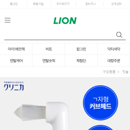
로그인
회원가입
마이페이지
장바구니
고객센터
아이!깨끗해
비트
참그린
닥터세닥
덴탈케어
덴탈숏픽
체험단
대량주문
구강용품
칫솔