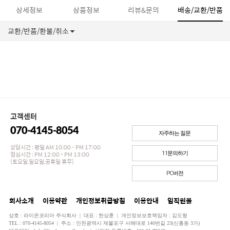
상세정보
상품정보
리뷰&문의
배송/교환/반품
교환/반품/환불/취소
고객센터
070-4145-8054
자주하는 질문
상담시간 : 평일 AM 10:00 - PM 17:00
점심시간 : PM 12:00 - PM 13:00
1:1문의하기
(토요일,일요일,공휴일 휴무)
PC버전
회사소개
이용약관
개인정보취급방침
이용안내
임직원몰
상호 : 라이온코리아 주식회사 | 대표 : 한상훈 | 개인정보보호책임자 : 김도형
TEL : 070-4145-8054 | 주소 : 인천광역시 제물포구 서해대로 140번길 23(신흥동 3가)