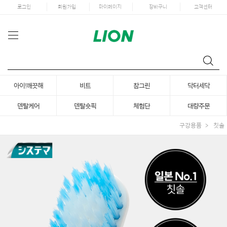
로그인
회원가입
마이페이지
장바구니
고객센터
아이!깨끗해
비트
참그린
닥터세닥
덴탈케어
덴탈숏픽
체험단
대량주문
구강용품
칫솔