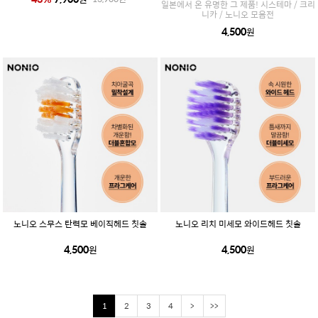
일본에서 온 유명한 그 제품! 시스테마 / 크리
니카 / 노니오 모음전
4,500
원
노니오 스무스 탄력모 베이직헤드 칫솔
노니오 리치 미세모 와이드헤드 칫솔
4,500
4,500
원
원
1
2
3
4
>
>>