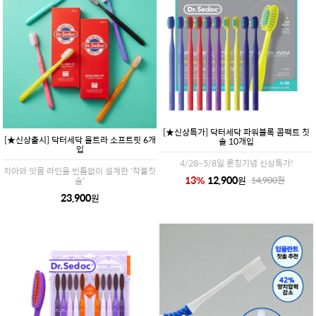
[★신상특가] 닥터세닥 파워블록 콤팩트 칫
[★신상출시] 닥터세닥 울트라 소프트핏 6개
솔 10개입
입
4/28~5/8일 론칭기념 신상특가!
치아와 잇몸 라인을 빈틈없이 설계한 '착붙칫
13
%
12,900
원
14,900
원
솔'
23,900
원