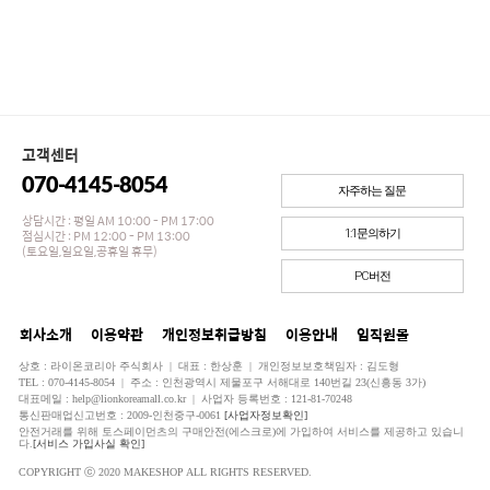
고객센터
070-4145-8054
자주하는 질문
상담시간 : 평일 AM 10:00 - PM 17:00
점심시간 : PM 12:00 - PM 13:00
1:1문의하기
(토요일,일요일,공휴일 휴무)
PC버전
회사소개
이용약관
개인정보취급방침
이용안내
임직원몰
상호 : 라이온코리아 주식회사 | 대표 : 한상훈 | 개인정보보호책임자 : 김도형
TEL : 070-4145-8054 | 주소 : 인천광역시 제물포구 서해대로 140번길 23(신흥동 3가)
대표메일 : help@lionkoreamall.co.kr | 사업자 등록번호 : 121-81-70248
통신판매업신고번호 : 2009-인천중구-0061
[사업자정보확인]
안전거래를 위해 토스페이먼츠의 구매안전(에스크로)에 가입하여 서비스를 제공하고 있습니
다.
[서비스 가입사실 확인]
COPYRIGHT ⓒ 2020 MAKESHOP ALL RIGHTS RESERVED.