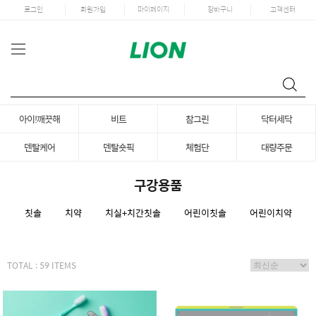
로그인
회원가입
마이페이지
장바구니
고객센터
아이!깨끗해
비트
참그린
닥터세닥
덴탈케어
덴탈숏픽
체험단
대량주문
구강용품
칫솔
치약
치실+치간칫솔
어린이칫솔
어린이치약
TOTAL : 59 ITEMS