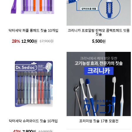
닥터세닥 퍼플 롱헤드 칫솔 10개입
크리니카 프로알람 탄력모 콤팩트헤드 잇몸
칫솔
28
%
12,900
5,500
원
원
17,900
원
닥터세닥 슈퍼와이드 칫솔 10개입
프리미엄 칫솔 17종 모음전
43
%
7,900
원
13,900
원