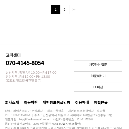
1
2
>>
고객센터
070-4145-8054
자주하는 질문
상담시간 : 평일 AM 10:00 - PM 17:00
점심시간 : PM 12:00 - PM 13:00
1:1문의하기
(토요일,일요일,공휴일 휴무)
PC버전
회사소개
이용약관
개인정보취급방침
이용안내
임직원몰
상호 : 라이온코리아 주식회사 | 대표 : 한상훈 | 개인정보보호책임자 : 김도형
TEL : 070-4145-8054 | 주소 : 인천광역시 제물포구 서해대로 140번길 23(신흥동 3가)
대표메일 : help@lionkoreamall.co.kr | 사업자 등록번호 : 121-81-70248
통신판매업신고번호 : 2009-인천중구-0061
[사업자정보확인]
안전거래를 위해 토스페이먼츠의 구매안전(에스크로)에 가입하여 서비스를 제공하고 있습니