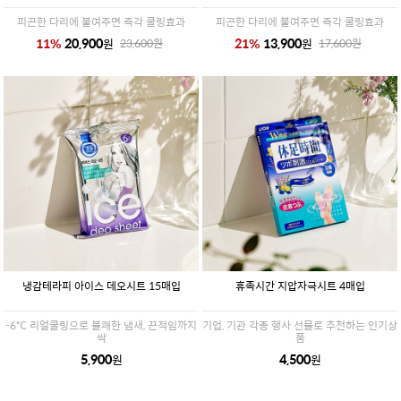
피곤한 다리에 붙여주면 즉각 쿨링효과
피곤한 다리에 붙여주면 즉각 쿨링효과
11
%
20,900
21
%
13,900
원
원
23,600
원
17,600
원
냉감테라피 아이스 데오시트 15매입
휴족시간 지압자극시트 4매입
-6℃ 리얼쿨링으로 불쾌한 냄새, 끈적임까지
기업, 기관 각종 행사 선물로 추천하는 인기상
싹
품
5,900
4,500
원
원