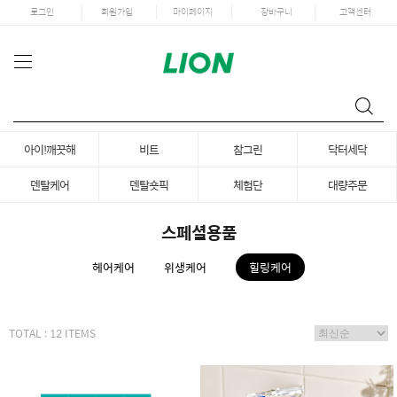
로그인
회원가입
마이페이지
장바구니
고객센터
아이!깨끗해
비트
참그린
닥터세닥
덴탈케어
덴탈숏픽
체험단
대량주문
스페셜용품
헤어케어
위생케어
힐링케어
TOTAL : 12 ITEMS