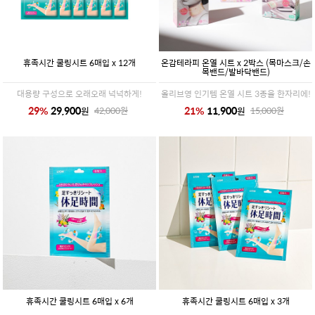
휴족시간 쿨링시트 6매입 x 12개
온감테라피 온열 시트 x 2박스 (목마스크/손
목밴드/발바닥밴드)
대용량 구성으로 오래오래 넉넉하게!
올리브영 인기템 온열 시트 3종을 한자리에!
29
%
29,900
21
%
11,900
원
원
42,000
원
15,000
원
휴족시간 쿨링시트 6매입 x 6개
휴족시간 쿨링시트 6매입 x 3개