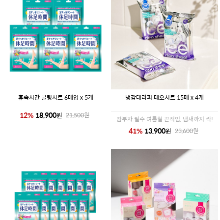
휴족시간 쿨링시트 6매입 x 5개
냉감테라피 데오시트 15매 x 4개
12
%
18,900
원
21,500
원
땀부자 필수 여름철 끈적임, 냄새까지 싹!
41
%
13,900
원
23,600
원