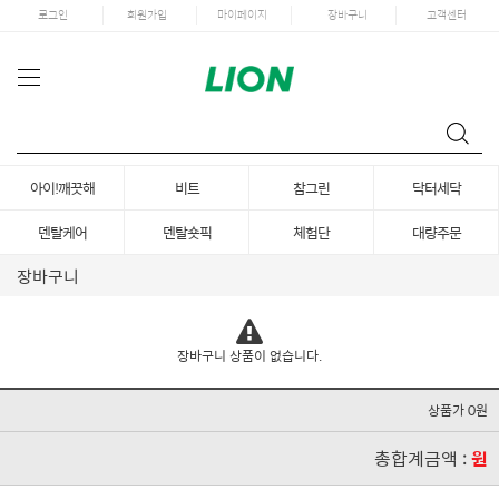
로그인
회원가입
마이페이지
장바구니
고객센터
아이!깨끗해
비트
참그린
닥터세닥
덴탈케어
덴탈숏픽
체험단
대량주문
장바구니
장바구니 상품이 없습니다.
상품가 0원
총합계금액 :
원