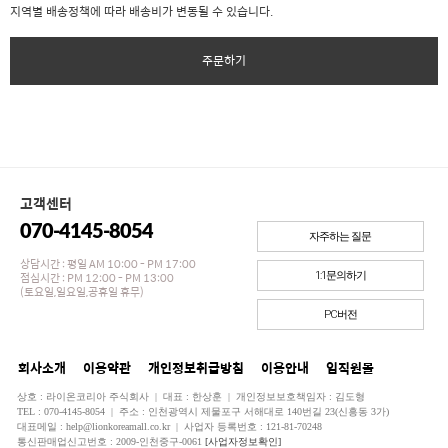
지역별 배송정책에 따라 배송비가 변동될 수 있습니다.
주문하기
고객센터
070-4145-8054
자주하는 질문
상담시간 : 평일 AM 10:00 - PM 17:00
점심시간 : PM 12:00 - PM 13:00
1:1문의하기
(토요일,일요일,공휴일 휴무)
PC버전
회사소개
이용약관
개인정보취급방침
이용안내
임직원몰
상호 : 라이온코리아 주식회사 | 대표 : 한상훈 | 개인정보보호책임자 : 김도형
TEL : 070-4145-8054 | 주소 : 인천광역시 제물포구 서해대로 140번길 23(신흥동 3가)
대표메일 : help@lionkoreamall.co.kr | 사업자 등록번호 : 121-81-70248
통신판매업신고번호 : 2009-인천중구-0061
[사업자정보확인]