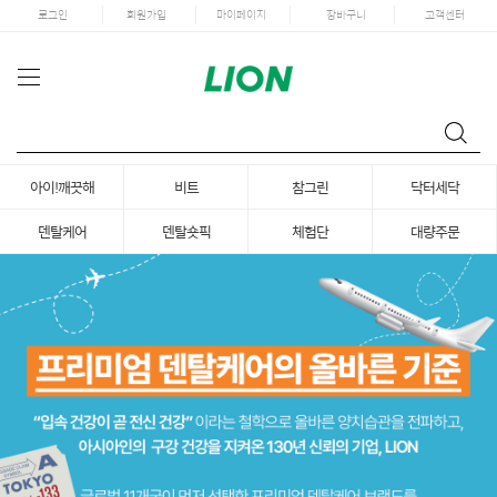
로그인
회원가입
마이페이지
장바구니
고객센터
아이!깨끗해
비트
참그린
닥터세닥
덴탈케어
덴탈숏픽
체험단
대량주문