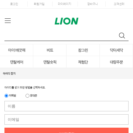
로그인
회원가입
마이페이지
장바구니
고객센터
아이!깨끗해
비트
참그린
닥터세닥
덴탈케어
덴탈숏픽
체험단
대량주문
아이디 찾기
아이디를 찾기 위한 방법을 선택하세요.
이메일
휴대폰