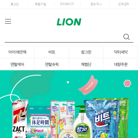
로그인
회원가입
마이페이지
장바구니
고객센터
아이!깨끗해
비트
참그린
닥터세닥
덴탈케어
덴탈숏픽
체험단
대량주문