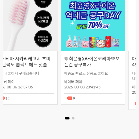
💚최윤영X라이온코리아💚오
아이깨끗해 핸드워시 순
픈런 공구특가
490ml
배송도 빠르고 상품도 좋아요
너무 좋아서 재구매 했습니다 감사합
니다.
네이버 페이
2026-08-08 23:41:45
네이버 페이
2026-08-07 19:41:29
9
8