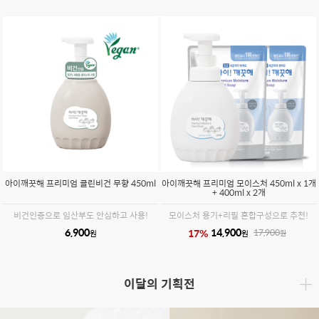
아이깨끗해 프리미엄 클린비건 무향 450ml
아이깨끗해 프리미엄 모이스처 450ml x 1개
+ 400ml x 2개
비건인증으로 임산부도 안심하고 사용!
모이스처 용기+리필 혼합구성으로 추천!
6,900
14,900
17
%
17,900
원
원
원
이달의 기획전