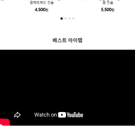
콤팩트헤드 칫솔
몸 칫솔
4,500
5,500
원
원
베스트 아이템