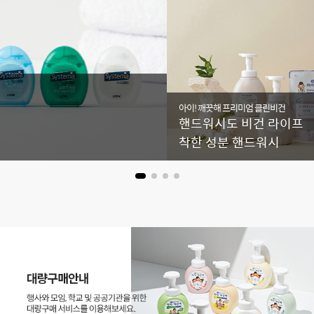
아이! 깨끗해 프리미엄 클린비건
핸드워시도 비건 라이프
착한 성분 핸드워시