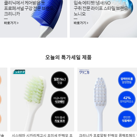
클리닉에서 케어받은 듯
입속 에티켓! 냄새 NO
프로페셔널 구강 전문 브랜드
구취 전문 라이프 스타일 브랜드
크리니카
노니오
바로가기 >
바로가기 >
오늘의 특가세일 제품
시스테마 시카리케고시 초미세 탄력모 초
크리니카 프로알람 탄력모 콤팩트헤드 잇