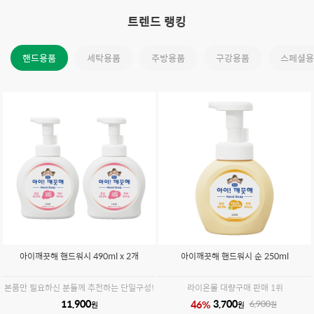
트렌드 랭킹
핸드용품
세탁용품
주방용품
구강용품
스페셜용
아이깨끗해 핸드워시 490ml x 2개
아이깨끗해 핸드워시 순 250ml
본품만 필요하신 분들께 추천하는 단일구성!
라이온몰 대량구매 판매 1위
11,900
3,700
46
%
6,900
원
원
원