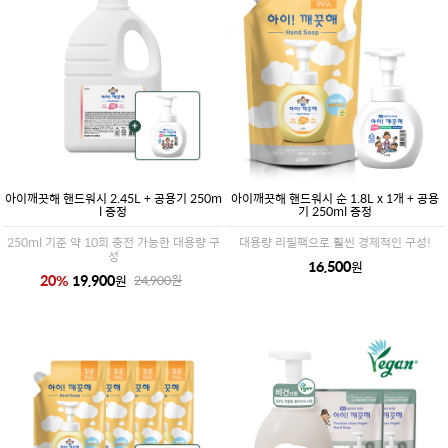
아이깨끗해 핸드워시 2.45L + 공용기 250m
아이깨끗해 핸드워시 순 1.8L x 1개 + 공용
l 증정
기 250ml 증정
250ml 기준 약 10회 충전 가능한 대용량 구
대용량 리필팩으로 훨씬 경제적인 구성!
성
16,500
원
20
%
19,900
원
24,900
원