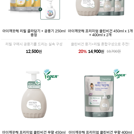
아이깨끗해 리필 골라담기 + 공용기 250ml
아이깨끗해 프리미엄 클린비건 450ml x 1개
증정
+ 400ml x 2개
리필 구매시 공용기를 드리는 실속 구성
클린비건 용기+리필 혼합구성으로 추천!
12,500
20
%
14,900
원
원
18,700
원
아이깨끗해 프리미엄 클린비건 무향 450ml
아이깨끗해 프리미엄 클린비건 무향 400ml