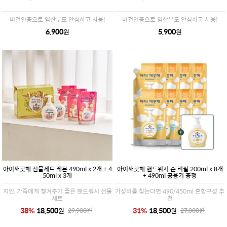
비건인증으로 임산부도 안심하고 사용!
비건인증으로 임산부도 안심하고 사용!
6,900
5,900
원
원
아이깨끗해 선물세트 레몬 490ml x 2개 + 4
아이깨끗해 핸드워시 순 리필 200ml x 8개
50ml x 3개
+ 490ml 공용기 증정
지인, 가족에게 챙겨주기 좋은 핸드워시 선물
가성비를 찾는다면 490/450ml 혼합구성 추
세트
천
38
%
18,500
31
%
18,500
원
원
29,900
원
27,000
원