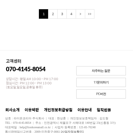
1
2
3
4
>
>>
고객센터
070-4145-8054
자주하는 질문
상담시간 : 평일 AM 10:00 - PM 17:00
점심시간 : PM 12:00 - PM 13:00
1:1문의하기
(토요일,일요일,공휴일 휴무)
PC버전
회사소개
이용약관
개인정보취급방침
이용안내
임직원몰
상호 : 라이온코리아 주식회사 | 대표 : 한상훈 | 개인정보보호책임자 : 김도형
TEL : 070-4145-8054 | 주소 : 인천광역시 제물포구 서해대로 140번길 23(신흥동 3가)
대표메일 : help@lionkoreamall.co.kr | 사업자 등록번호 : 121-81-70248
통신판매업신고번호 : 2009-인천중구-0061
[사업자정보확인]