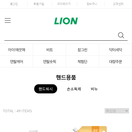
로그인
회원가입
마이페이지
장바구니
고객센터
아이!깨끗해
비트
참그린
닥터세닥
덴탈케어
덴탈숏픽
체험단
대량주문
핸드용품
핸드워시
손소독제
비누
TOTAL : 49 ITEMS